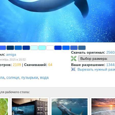
Скачать оригинал:
2560
ил:
amiga
нтябрь 2015 в 20:52
отров:
2109
|
Скачиваний:
64
Ваше разрешение:
1344
Вырезать нужный раз
ула
,
солнце
,
пузырьки
,
вода
ля рабочего стола: