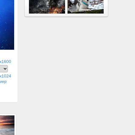
x1600
x1024
мер