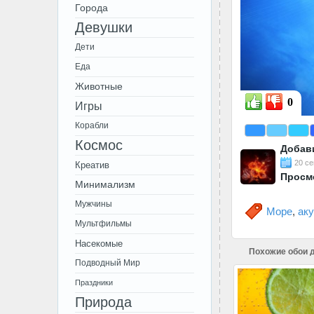
Города
Девушки
Дети
Еда
Животные
0
Игры
Корабли
Космос
Добав
20 се
Креатив
Просм
Минимализм
Мужчины
Море
,
ак
Мультфильмы
Насекомые
Похожие обои д
Подводный Мир
Праздники
Природа