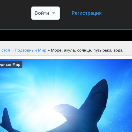
Войти
Регистрация
 стол
»
Подводный Мир
» Море, акула, солнце, пузырьки, вода
одный Мир