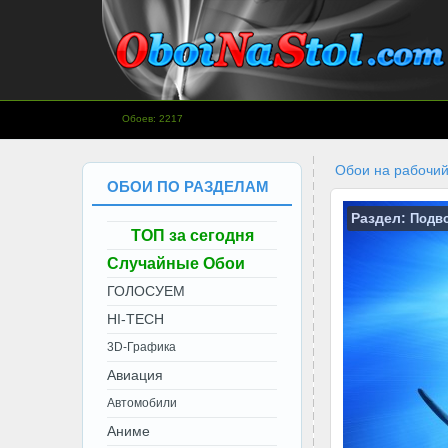
www.OboiNaStol.com - Обои на
Обоев: 2217
рабочий стол.
Обои на рабочий
ОБОИ ПО РАЗДЕЛАМ
Раздел:
Подв
ТОП за сегодня
Случайные Обои
ГОЛОСУЕМ
HI-TECH
3D-Графика
Авиация
Автомобили
Аниме