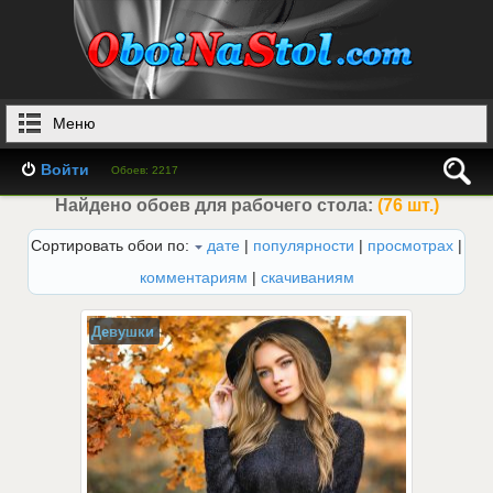
Меню
Войти
Обоев: 2217
Найдено обоев для рабочего стола:
(76 шт.)
Сортировать обои по:
дате
|
популярности
|
просмотрах
|
комментариям
|
скачиваниям
Девушки