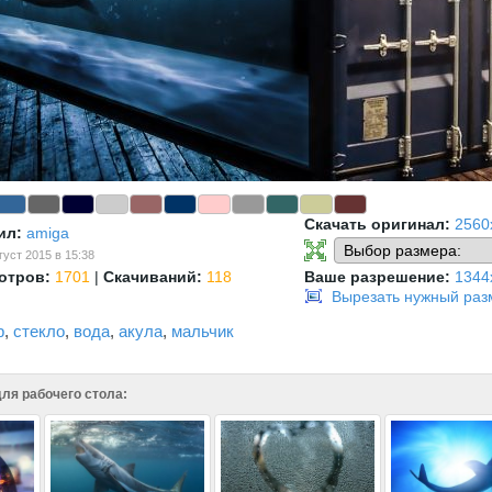
Скачать оригинал:
2560
ил:
amiga
густ 2015 в 15:38
отров:
1701
|
Скачиваний:
118
Ваше разрешение:
1344
Вырезать нужный раз
р
,
стекло
,
вода
,
акула
,
мальчик
ля рабочего стола: