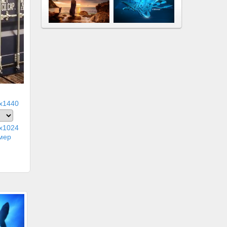
x1440
x1024
мер