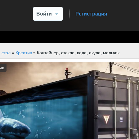
Войти
Регистрация
 стол
»
Креатив
» Контейнер, стекло, вода, акула, мальчик
ив