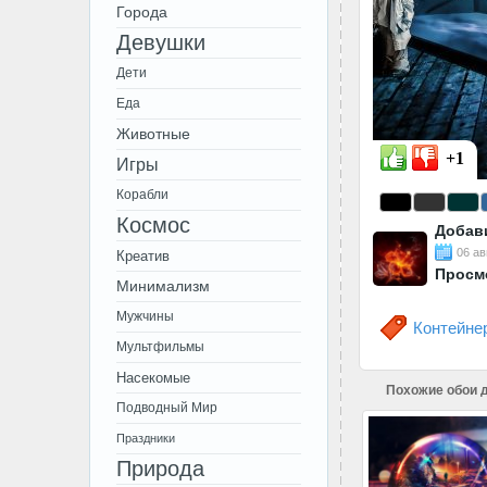
Города
Девушки
Дети
Еда
Животные
+1
Игры
Корабли
Космос
Добав
06 ав
Креатив
Просм
Минимализм
Мужчины
Контейне
Мультфильмы
Насекомые
Похожие обои д
Подводный Мир
Праздники
Природа