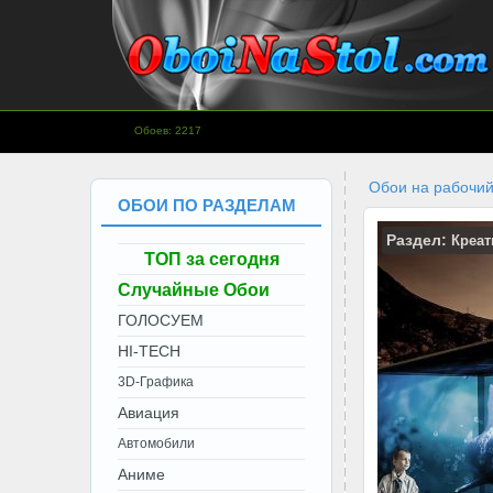
www.OboiNaStol.com - Обои на
Обоев: 2217
рабочий стол.
Обои на рабочий
ОБОИ ПО РАЗДЕЛАМ
Раздел:
Креат
ТОП за сегодня
Случайные Обои
ГОЛОСУЕМ
HI-TECH
3D-Графика
Авиация
Автомобили
Аниме