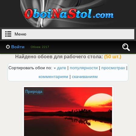
Меню
Войти
Обоев: 2217
Найдено обоев для рабочего стола:
(50 шт.)
Сортировать обои по:
дате
|
популярности
|
просмотрах
|
комментариям
|
скачиваниям
Природа