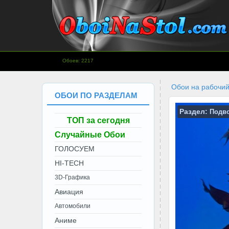
www.OboiNaStol.com - Обои на
Обоев: 2217
рабочий стол.
Обои на рабочий
ОБОИ ПО РАЗДЕЛАМ
Раздел:
Подв
ТОП за сегодня
Случайные Обои
ГОЛОСУЕМ
HI-TECH
3D-Графика
Авиация
Автомобили
Аниме