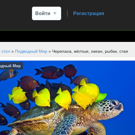
Войти
Регистрация
 стол
»
Подводный Мир
» Черепаха, жёлтые, океан, рыбки, стая
одный Мир