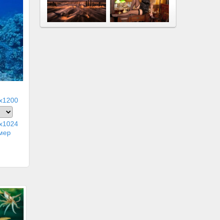
x1200
x1024
мер