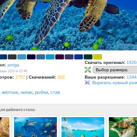
Скачать оригинал:
1920
ил:
amiga
варь 2015 в 22:49
отров:
2757
|
Скачиваний:
202
Ваше разрешение:
1344
Вырезать нужный раз
,
жёлтые
,
океан
,
рыбки
,
стая
ля рабочего стола: