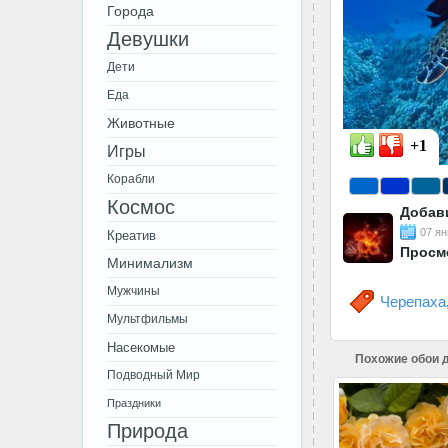
Города
Девушки
Дети
Еда
Животные
+1
Игры
Корабли
Космос
Добав
07 ян
Креатив
Просм
Минимализм
Мужчины
Черепаха
Мультфильмы
Насекомые
Похожие обои д
Подводный Мир
Праздники
Природа