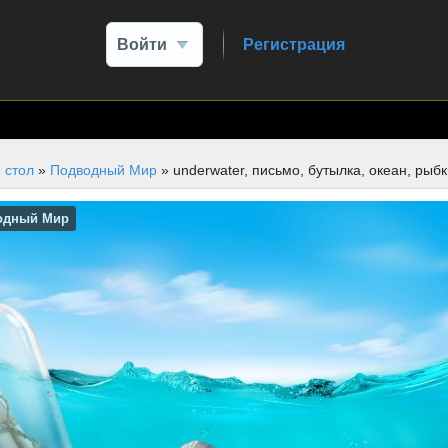
Войти
Регистрация
 стол
»
Подводный Мир
» underwater, письмо, бутылка, океан, рыб
одный Мир