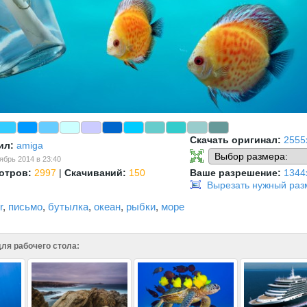
Скачать оригинал:
2555
ил:
amiga
ябрь 2014 в 23:40
отров:
2997
|
Скачиваний:
150
Ваше разрешение:
1344
Вырезать нужный раз
r
,
письмо
,
бутылка
,
океан
,
рыбки
,
море
ля рабочего стола: