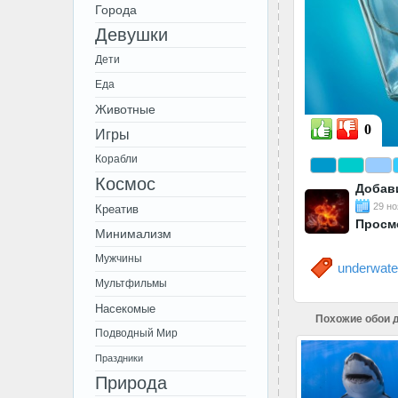
Города
Девушки
Дети
Еда
Животные
0
Игры
Корабли
Космос
Добав
29 но
Креатив
Просм
Минимализм
Мужчины
underwate
Мультфильмы
Насекомые
Похожие обои д
Подводный Мир
Праздники
Природа