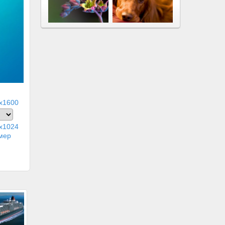
x1600
x1024
мер