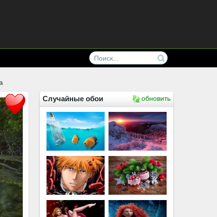
а
Случайные обои
обновить