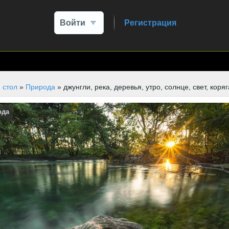
Войти
Регистрация
 стол
»
Природа
» джунгли, река, деревья, утро, солнце, свет, коряг
ода