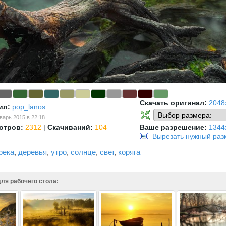
Скачать оригинал:
2048
ил:
pop_lanos
варь 2015 в 22:18
отров:
2312
|
Скачиваний:
104
Ваше разрешение:
1344
Вырезать нужный раз
река
,
деревья
,
утро
,
солнце
,
свет
,
коряга
ля рабочего стола: