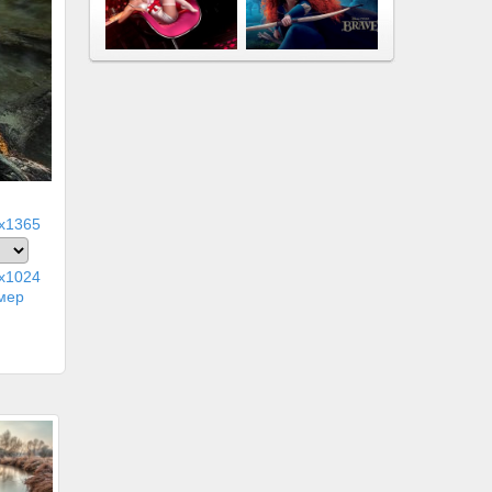
x1365
x1024
мер