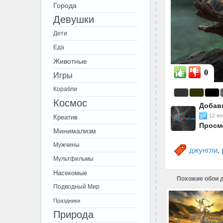
Города
Девушки
Дети
Еда
Животные
0
Игры
Корабли
Космос
Добав
12 ян
Креатив
Просм
Минимализм
Мужчины
джунгли
,
Мультфильмы
Насекомые
Похожие обои д
Подводный Мир
Праздники
Природа