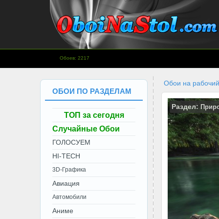
www.OboiNaStol.com - Обои на
Обоев: 2217
рабочий стол.
Обои на рабочий
ОБОИ ПО РАЗДЕЛАМ
Раздел:
Прир
ТОП за сегодня
Случайные Обои
ГОЛОСУЕМ
HI-TECH
3D-Графика
Авиация
Автомобили
Аниме