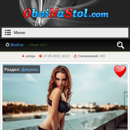
Меню
Войти
Обоев: 2217
amiga
27-05-2015, 16:13
Скачиваний:
233
Раздел:
Девушки