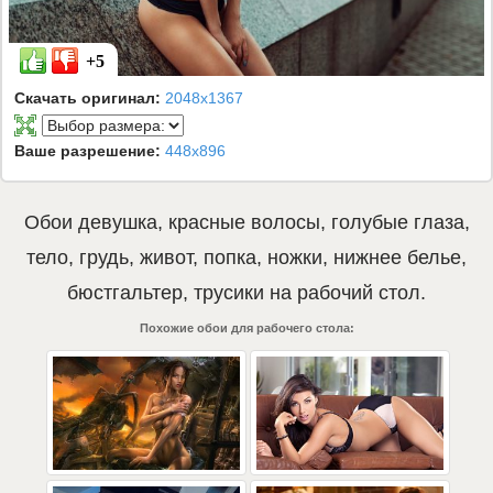
+5
Скачать оригинал:
2048x1367
Ваше разрешение:
448x896
Обои
девушка
,
красные волосы
,
голубые глаза
,
тело
,
грудь
,
живот
,
попка
,
ножки
,
нижнее белье
,
бюстгальтер
,
трусики
на рабочий стол.
Похожие обои для рабочего стола: