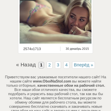
2574x1713
30 декабрь 2015
« Назад
2
3
4
Вперёд »
1
Приветствуем вас уважаемые посетители нашего сайт! На
нашем сайте
www.OboiNaStol.com
вы можете найти
только отборные,
качественные обои на рабочий стол.
Все наши обои отличного качества, вы сможете
подобрать и украсить ваш рабочий стол, так как вы бы
хотели. Наш сайт является бесплатным ресурсом по
обмену обоями для рабочего стола, вы можете
совершенно бесплатно скачивать и закачивать новые
свои обои на наш сайт и делиться ими с друзьями и