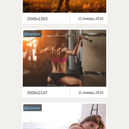
2048x1303
12 январь 2016
Девушки
3000x2147
11 январь 2016
Девушки