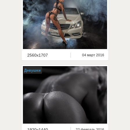
2560x1707
04 март 2016
Девушки
1920x1440
22 февраль 2016