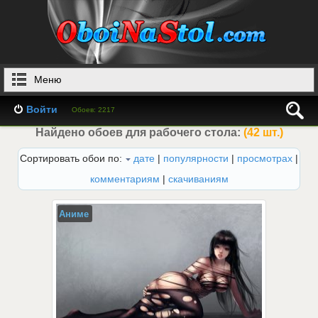
Меню
Войти
Обоев: 2217
Найдено обоев для рабочего стола:
(42 шт.)
Сортировать обои по:
дате
|
популярности
|
просмотрах
|
комментариям
|
скачиваниям
Аниме