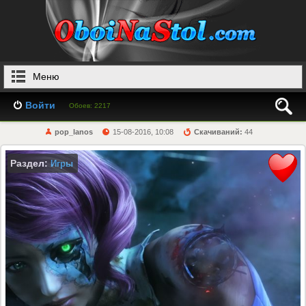
Меню
Войти
Обоев: 2217
pop_lanos
15-08-2016, 10:08
Скачиваний:
44
Раздел:
Игры