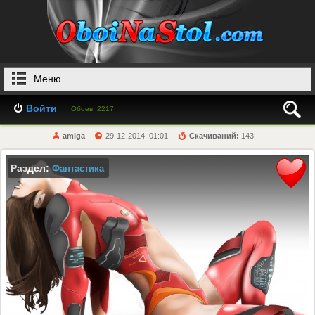
Меню
Войти
Обоев: 2217
amiga
29-12-2014, 01:01
Скачиваний:
143
Раздел:
Фантастика