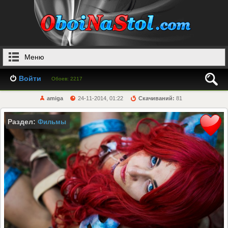
Меню
Войти
Обоев: 2217
amiga
24-11-2014, 01:22
Скачиваний:
81
Раздел:
Фильмы