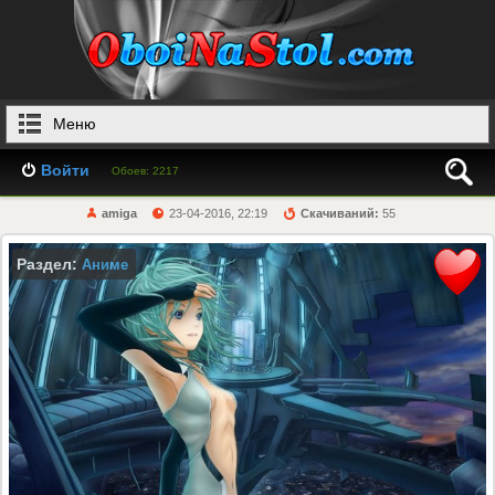
Меню
Войти
Обоев: 2217
amiga
23-04-2016, 22:19
Скачиваний:
55
Раздел:
Аниме