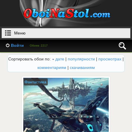
Меню
Войти
Обоев: 2217
Сортировать обои по:
дате
|
популярности
|
просмотрах
|
комментариям
|
скачиваниям
Фантастика