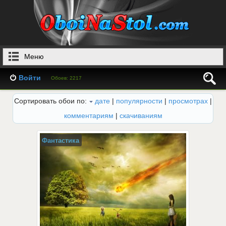
Меню
Войти
Обоев: 2217
Сортировать обои по:
дате
|
популярности
|
просмотрах
|
комментариям
|
скачиваниям
Фантастика