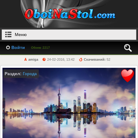
Меню
Войти
Обоев: 2217
amiga
24-02-2016, 13:42
Скачиваний:
52
Раздел:
Города