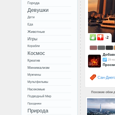
Города
Девушки
Дети
Еда
Животные
-2
Игры
Корабли
Космос
Добав
29 но
Креатив
Просм
Минимализм
Мужчины
Сан-Диег
Мультфильмы
Насекомые
Похожие обои д
Подводный Мир
Праздники
Природа