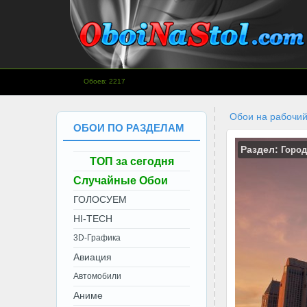
www.OboiNaStol.com - Обои на
Обоев: 2217
рабочий стол.
Обои на рабочий
ОБОИ ПО РАЗДЕЛАМ
Раздел:
Город
ТОП за сегодня
Случайные Обои
ГОЛОСУЕМ
HI-TECH
3D-Графика
Авиация
Автомобили
Аниме