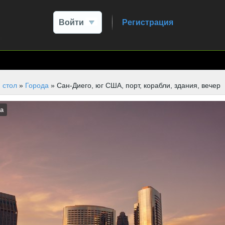
Войти
Регистрация
 стол
»
Города
» Сан-Диего, юг США, порт, корабли, здания, вечер
а