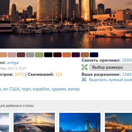
Скачать оригинал:
2560
ил:
amiga
ябрь 2017 в 10:27
отров:
1671
|
Скачиваний:
119
Ваше разрешение:
1344
Вырезать нужный раз
о
,
юг США
,
порт
,
корабли
,
здания
,
вечер
ля рабочего стола: