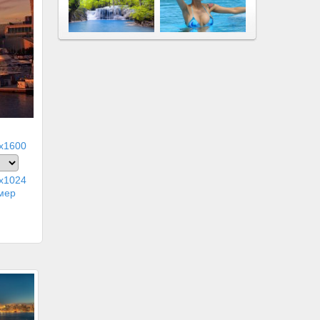
x1600
x1024
мер