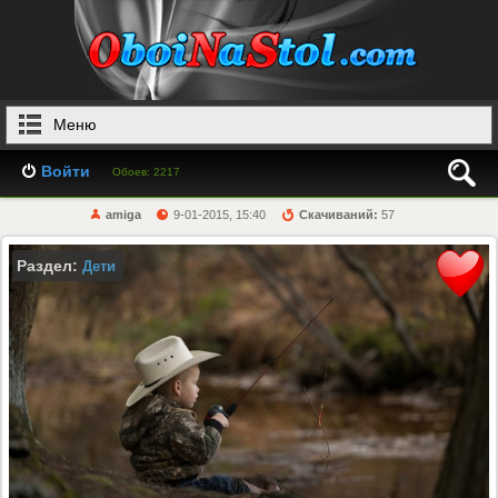
Меню
Войти
Обоев: 2217
amiga
9-01-2015, 15:40
Скачиваний:
57
Раздел:
Дети