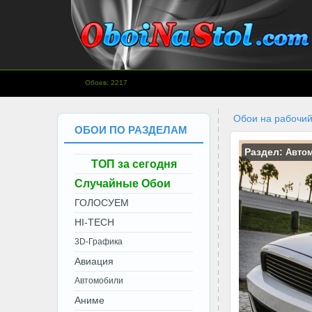
www.OboiNaStol.com - Обои на
Обоев: 2217
рабочий стол.
Обои на рабочий
ОБОИ ПО РАЗДЕЛАМ
Раздел:
Авто
ТОП за сегодня
Случайные Обои
ГОЛОСУЕМ
HI-TECH
3D-Графика
Авиация
Автомобили
Аниме