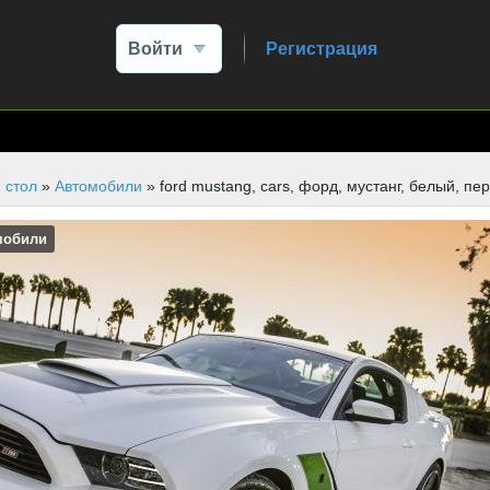
Войти
Регистрация
 стол
»
Автомобили
» ford mustang, cars, форд, мустанг, белый, пе
мобили