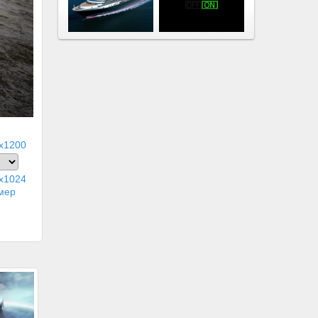
x1200
x1024
мер