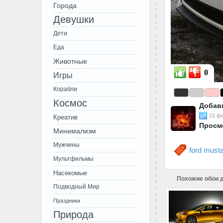
Города
Девушки
Дети
Еда
Животные
0
Игры
Корабли
Космос
Добав
15 фе
Креатив
Просм
Минимализм
Мужчины
ford must
Мультфильмы
Насекомые
Похожие обои д
Подводный Мир
Праздники
Природа