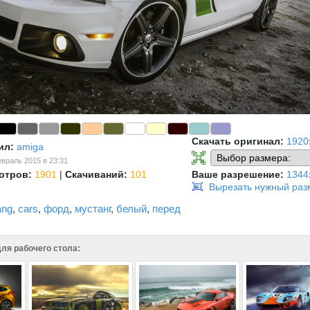
Скачать оригинал:
1920
ил:
amiga
враль 2015 в 23:31
отров:
1901
|
Скачиваний:
101
Ваше разрешение:
1344
Вырезать нужный раз
ang
,
cars
,
форд
,
мустанг
,
белый
,
перед
ля рабочего стола: