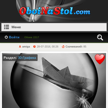
Меню
Войти
Обоев: 2217
amiga
28-07-2016, 00:26
Скачиваний:
85
Раздел:
3D-Графика