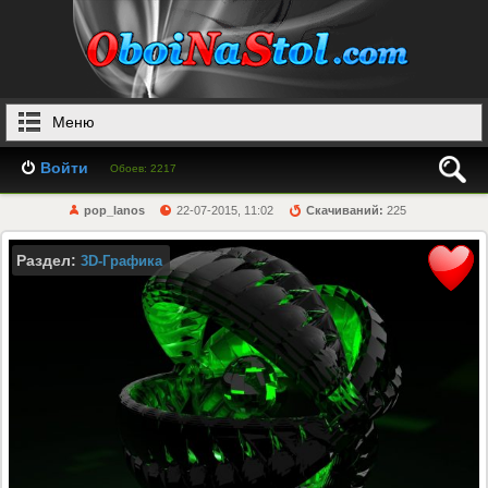
Меню
Войти
Обоев: 2217
pop_lanos
22-07-2015, 11:02
Скачиваний:
225
Раздел:
3D-Графика