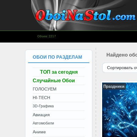
www.OboiNaStol.com - Обои на
Обоев: 2217
рабочий стол.
Найдено обо
ОБОИ ПО РАЗДЕЛАМ
Сортировать о
ТОП за сегодня
Случайные Обои
Праздники
ГОЛОСУЕМ
HI-TECH
3D-Графика
Авиация
Автомобили
Аниме