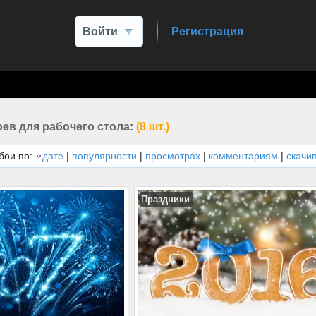
Войти
Регистрация
ев для рабочего стола:
(8 шт.)
бои по:
дате
|
популярности
|
просмотрах
|
комментариям
|
скачи
Праздники