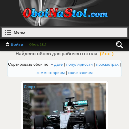
Меню
Войти
Обоев: 2217
Найдено обоев для рабочего стола:
(2 шт.)
Сортировать обои по:
дате
|
популярности
|
просмотрах
|
комментариям
|
скачиваниям
Спорт