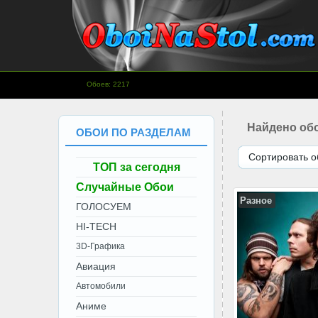
www.OboiNaStol.com - Обои на
Обоев: 2217
рабочий стол.
Найдено обо
ОБОИ ПО РАЗДЕЛАМ
Сортировать о
ТОП за сегодня
Случайные Обои
Разное
ГОЛОСУЕМ
HI-TECH
3D-Графика
Авиация
Автомобили
Аниме