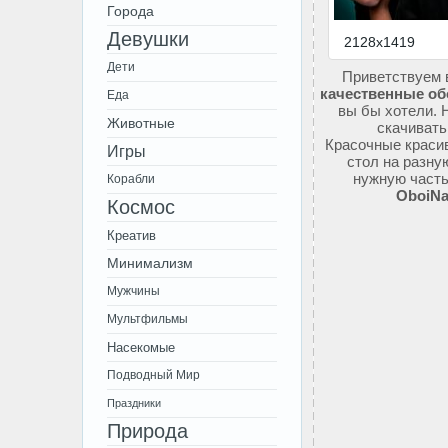
Города
Девушки
2128x1419
Дети
Приветствуем 
качественные об
Еда
вы бы хотели. 
Животные
скачивать
Красочные красив
Игры
стол на разну
нужную часть
Корабли
OboiNa
Космос
Креатив
Минимализм
Мужчины
Мультфильмы
Насекомые
Подводный Мир
Праздники
Природа