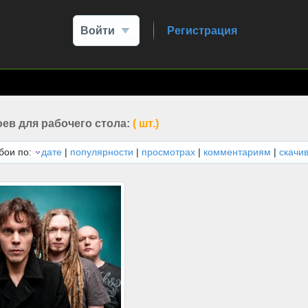
Войти
Регистрация
ев для рабочего стола:
( шт.)
бои по:
дате
|
популярности
|
просмотрах
|
комментариям
|
скачи