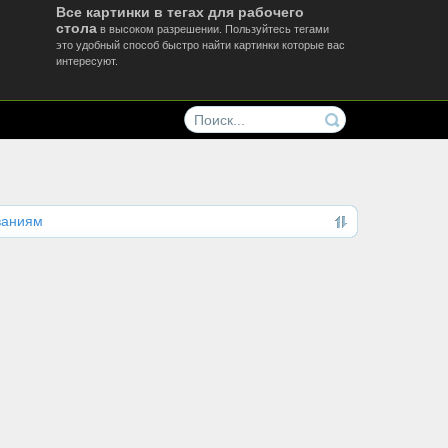
Все картинки в тегах для рабочего
стола
в высоком разрешении. Пользуйтесь тегами
это удобный способ быстро найти картинки которые вас
интересуют.
ваниям