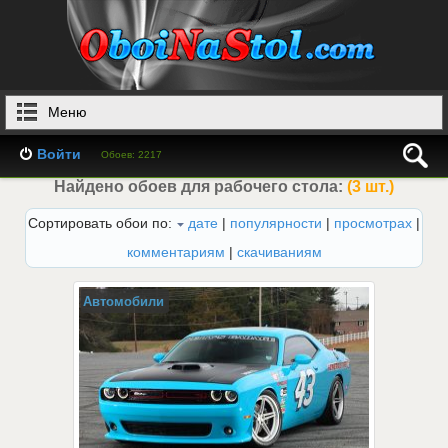
Меню
Войти
Обоев: 2217
Найдено обоев для рабочего стола:
(3 шт.)
Сортировать обои по:
дате
|
популярности
|
просмотрах
|
комментариям
|
скачиваниям
Автомобили