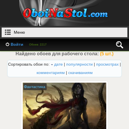
Меню
Войти
Обоев: 2217
Найдено обоев для рабочего стола:
(5 шт.)
Сортировать обои по:
дате
|
популярности
|
просмотрах
|
комментариям
|
скачиваниям
Фантастика