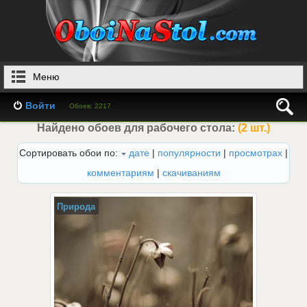
Меню
Войти
Обоев: 2217
Найдено обоев для рабочего стола:
(2 шт.)
Сортировать обои по:
дате
|
популярности
|
просмотрах
|
комментариям
|
скачиваниям
Природа