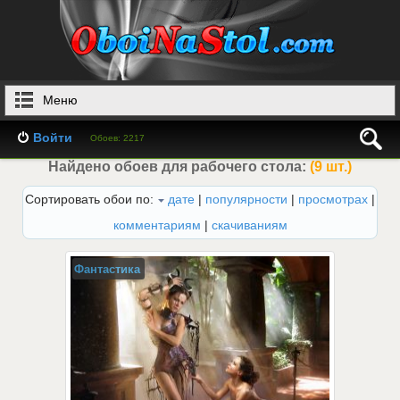
Меню
Войти
Обоев: 2217
Найдено обоев для рабочего стола:
(9 шт.)
Сортировать обои по:
дате
|
популярности
|
просмотрах
|
комментариям
|
скачиваниям
Фантастика