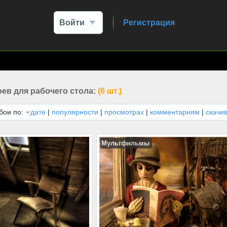
Войти
Регистрация
ев для рабочего стола:
(6 шт.)
бои по:
дате
|
популярности
|
просмотрах
|
комментариям
|
скачи
Мультфильмы