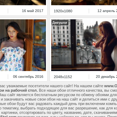
16 май 2017
12 апрель 
1920x1080
Девушки
06 сентябрь 2016
20 декабрь 
2048x1152
вас уважаемые посетители нашего сайт! На нашем сайте
www.O
ои на рабочий стол.
Все наши обои отличного качества, вы смо
Наш сайт является бесплатным ресурсом по обмену обоями для
 и закачивать новые свои обои на наш сайт и делиться ими с др
ые обои будут вас радовать каждый день при включении компь
ю тематику, выбрать подходящее для вас разрешение, как для к
 картинки, отсортировать по цвету, названию, дате, скачивания
Stol.com
понравиться вам, и вы найдете то, что вы ищите. Прия