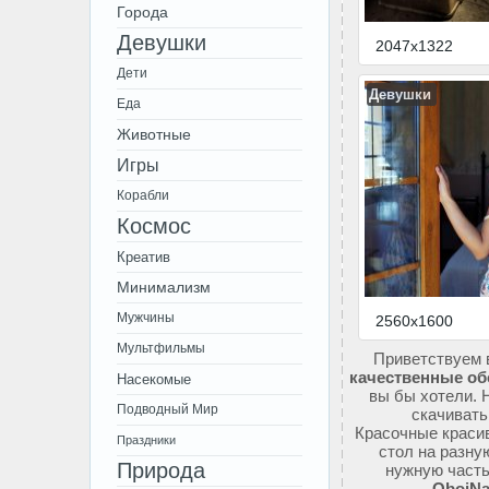
Города
Девушки
2047x1322
Дети
Девушки
Еда
Животные
Игры
Корабли
Космос
Креатив
Минимализм
Мужчины
2560x1600
Мультфильмы
Приветствуем 
качественные об
Насекомые
вы бы хотели. 
Подводный Мир
скачивать
Красочные красив
Праздники
стол на разну
Природа
нужную часть
OboiNa