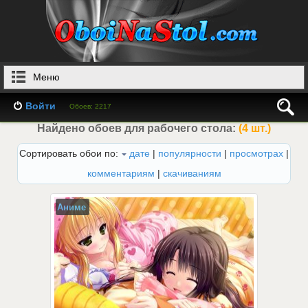
Меню
Войти
Обоев: 2217
Найдено обоев для рабочего стола:
(4 шт.)
Сортировать обои по:
дате
|
популярности
|
просмотрах
|
комментариям
|
скачиваниям
Аниме