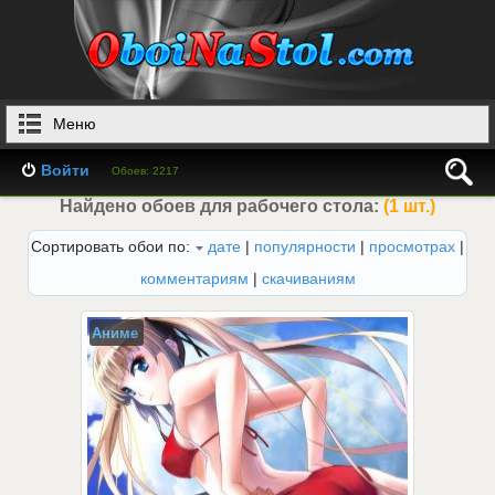
Меню
Войти
Обоев: 2217
Найдено обоев для рабочего стола:
(1 шт.)
Сортировать обои по:
дате
|
популярности
|
просмотрах
|
комментариям
|
скачиваниям
Аниме