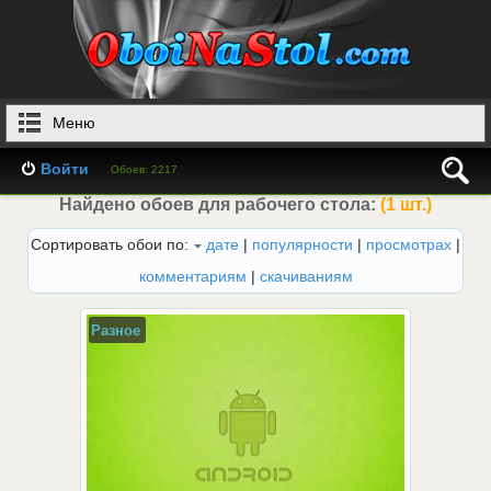
Меню
Войти
Обоев: 2217
Найдено обоев для рабочего стола:
(1 шт.)
Сортировать обои по:
дате
|
популярности
|
просмотрах
|
комментариям
|
скачиваниям
Разное