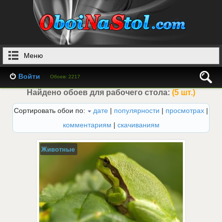
Меню
Войти
Обоев: 2217
Найдено обоев для рабочего стола:
(5 шт.)
Сортировать обои по:
дате
|
популярности
|
просмотрах
|
комментариям
|
скачиваниям
Животные