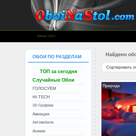
www.OboiNaStol.com - Обои на
Обоев: 2217
рабочий стол.
Найдено обо
ОБОИ ПО РАЗДЕЛАМ
Сортировать о
ТОП за сегодня
Случайные Обои
Природа
ГОЛОСУЕМ
HI-TECH
3D-Графика
Авиация
Автомобили
Аниме