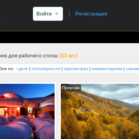
Войти
Регистрация
ев для рабочего стола:
(13 шт.)
бои по:
дате
|
популярности
|
просмотрах
|
комментариям
|
скачи
Природа