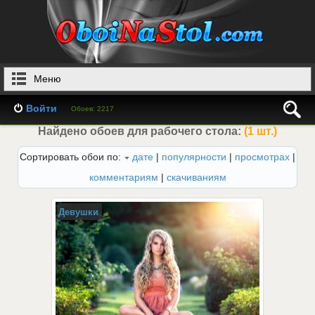
Меню
Войти
Обоев: 2217
Найдено обоев для рабочего стола:
(1 шт.)
Сортировать обои по:
дате
|
популярности
|
просмотрах
|
комментариям
|
скачиваниям
Девушки