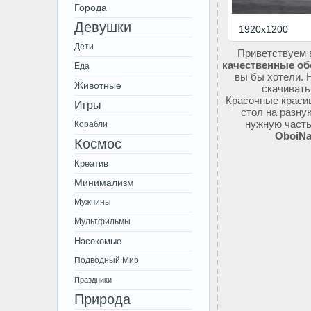
Города
Девушки
1920x1200
Дети
Приветствуем 
качественные об
Еда
вы бы хотели. 
Животные
скачивать
Красочные красив
Игры
стол на разну
нужную часть
Корабли
OboiNa
Космос
Креатив
Минимализм
Мужчины
Мультфильмы
Насекомые
Подводный Мир
Праздники
Природа