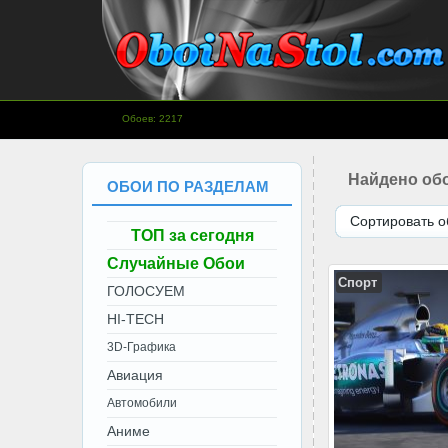
www.OboiNaStol.com - Обои на
Обоев: 2217
рабочий стол.
Найдено обо
ОБОИ ПО РАЗДЕЛАМ
Сортировать о
ТОП за сегодня
Случайные Обои
Спорт
ГОЛОСУЕМ
HI-TECH
3D-Графика
Авиация
Автомобили
Аниме