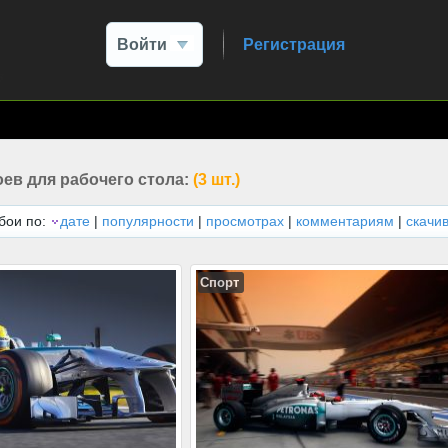
Войти
Регистрация
ев для рабочего стола:
(3 шт.)
бои по:
дате
|
популярности
|
просмотрах
|
комментариям
|
скачи
Спорт