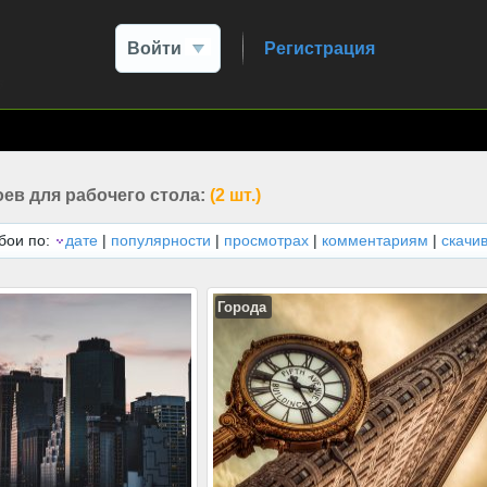
Войти
Регистрация
ев для рабочего стола:
(2 шт.)
бои по:
дате
|
популярности
|
просмотрах
|
комментариям
|
скачи
Города