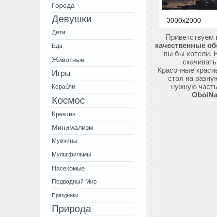
Города
Девушки
3000x2000
Дети
Приветствуем 
качественные об
Еда
вы бы хотели. 
Животные
скачивать
Красочные красив
Игры
стол на разну
нужную часть
Корабли
OboiNa
Космос
Креатив
Минимализм
Мужчины
Мультфильмы
Насекомые
Подводный Мир
Праздники
Природа