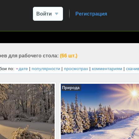
Войти
Регистрация
ев для рабочего стола:
(66 шт.)
бои по:
дате
|
популярности
|
просмотрах
|
комментариям
|
скачи
Природа