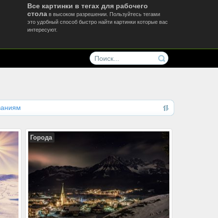
Все картинки в тегах для рабочего
стола
в высоком разрешении. Пользуйтесь тегами
это удобный способ быстро найти картинки которые вас
интересуют.
ваниям
Города