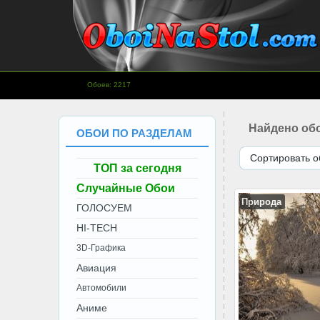
www.OboiNaStol.com - Обои на
Обоев: 2217
рабочий стол.
Найдено обо
ОБОИ ПО РАЗДЕЛАМ
Сортировать о
ТОП за сегодня
Случайные Обои
Природа
ГОЛОСУЕМ
HI-TECH
3D-Графика
Авиация
Автомобили
Аниме