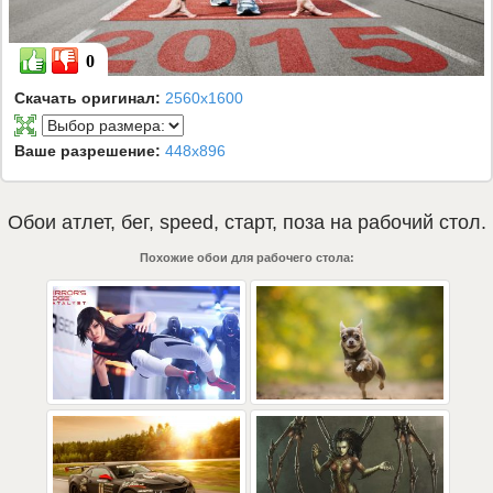
0
Скачать оригинал:
2560x1600
Ваше разрешение:
448x896
Обои
атлет
,
бег
,
speed
,
старт
,
поза
на рабочий стол.
Похожие обои для рабочего стола: