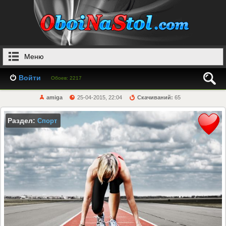
Меню
Войти
Обоев: 2217
amiga
25-04-2015, 22:04
Скачиваний:
65
Раздел:
Спорт