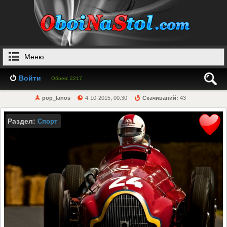
Меню
Войти
Обоев: 2217
pop_lanos
4-10-2015, 00:30
Скачиваний:
43
Раздел:
Спорт