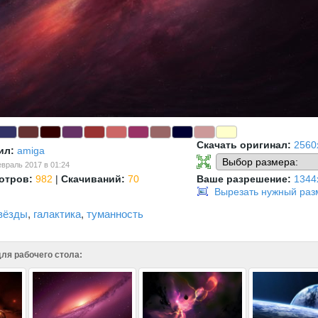
Скачать оригинал:
2560
ил:
amiga
враль 2017 в 01:24
отров:
982
|
Скачиваний:
70
Ваше разрешение:
1344
Вырезать нужный раз
вёзды
,
галактика
,
туманность
ля рабочего стола: