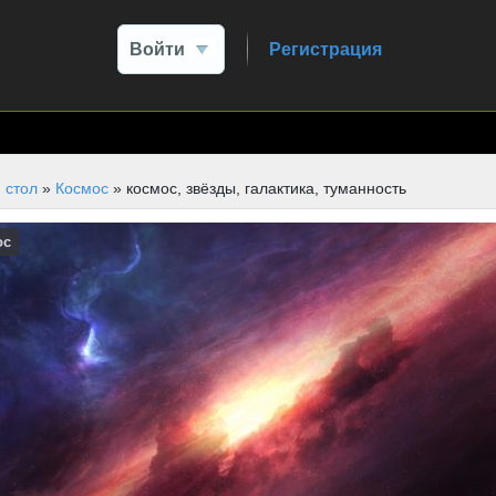
Войти
Регистрация
 стол
»
Космос
» космос, звёзды, галактика, туманность
ос