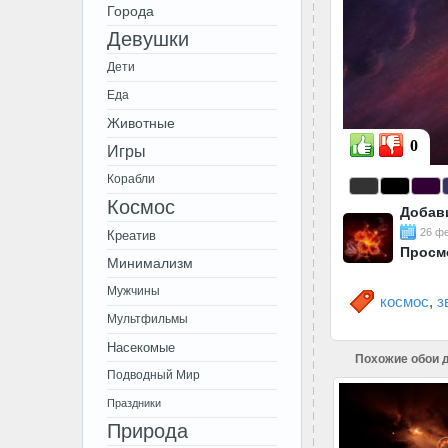
Города
Девушки
Дети
Еда
Животные
0
Игры
Корабли
Космос
Добав
26 фе
Креатив
Просм
Минимализм
Мужчины
космос
,
з
Мультфильмы
Насекомые
Похожие обои д
Подводный Мир
Праздники
Природа