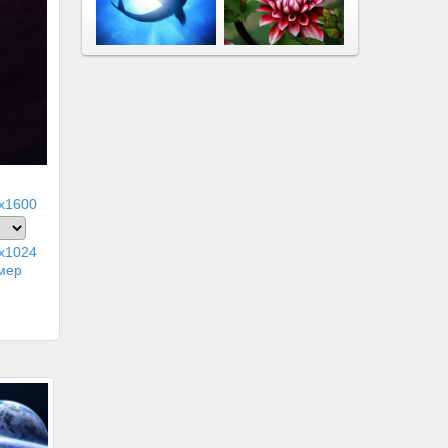
x1600
x1024
мер