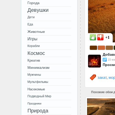
Города
Девушки
Дети
Еда
Животные
+1
Игры
Корабли
Космос
Добав
15 ма
Креатив
Просм
Минимализм
Мужчины
закат
,
мо
Мультфильмы
Насекомые
Похожие обои д
Подводный Мир
Праздники
Природа