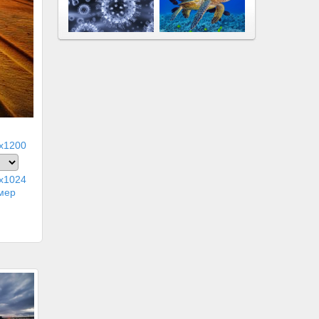
x1200
x1024
мер