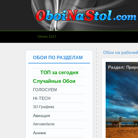
www.OboiNaStol.com - Обои на
Обоев: 2217
рабочий стол.
Обои на рабочий
ОБОИ ПО РАЗДЕЛАМ
Раздел:
Прир
ТОП за сегодня
Случайные Обои
ГОЛОСУЕМ
HI-TECH
3D-Графика
Авиация
Автомобили
Аниме