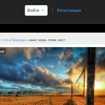
Войти
Регистрация
 стол
»
Природа
» закат, море, пляж, мост
ода