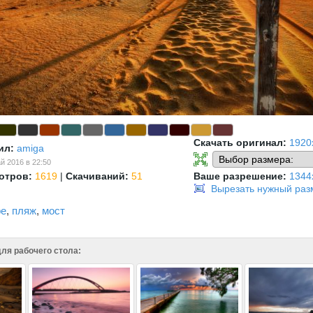
Скачать оригинал:
1920
ил:
amiga
й 2016 в 22:50
отров:
1619
|
Скачиваний:
51
Ваше разрешение:
1344
Вырезать нужный раз
ре
,
пляж
,
мост
ля рабочего стола: