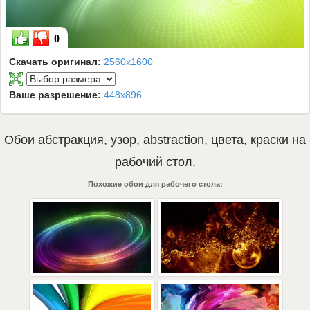
0
Скачать оригинал:
2560x1600
Ваше разрешение:
448x896
Обои
абстракция
,
узор
,
abstraction
,
цвета
,
краски
на
рабочий стол.
Похожие обои для рабочего стола: