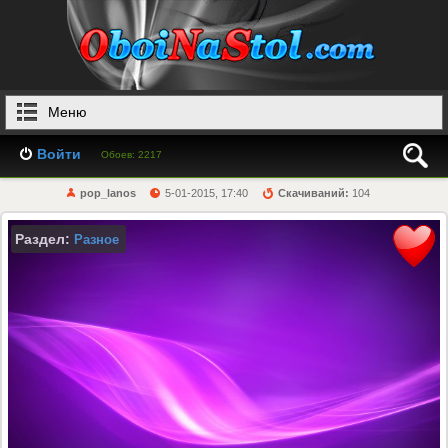
Меню
Войти
Обоев: 2217
pop_lanos
5-01-2015, 17:40
Скачиваний:
104
Раздел:
Разное