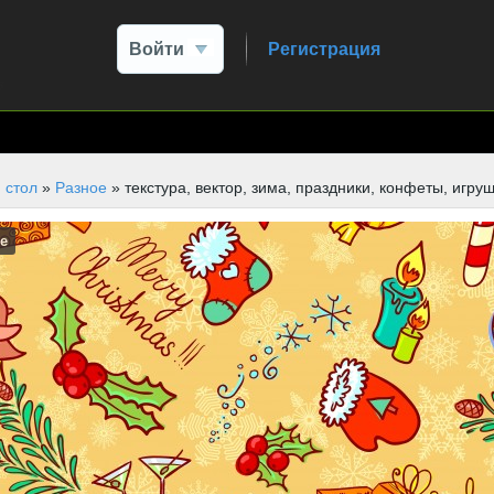
Войти
Регистрация
 стол
»
Разное
» текстура, вектор, зима, праздники, конфеты, игру
е