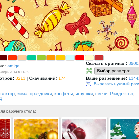
Скачать оригинал:
3900
ил:
amiga
кабрь 2014 в 14:35
отров:
3213
|
Скачиваний:
174
Ваше разрешение:
1344
Вырезать нужный раз
,
вектор
,
зима
,
праздники
,
конфеты
,
игрушки
,
свечи
,
Рождество
,
д
ля рабочего стола: