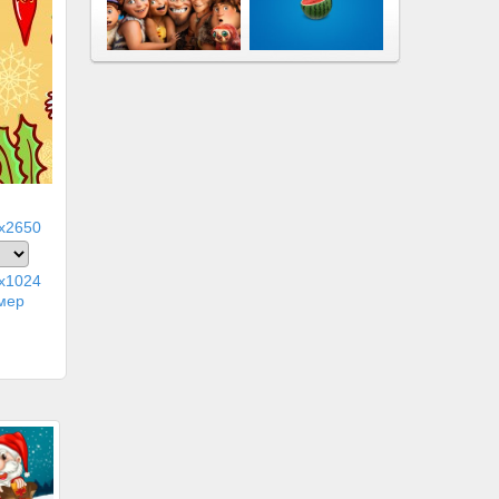
x2650
x1024
мер