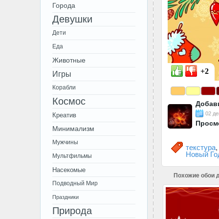
Города
Девушки
Дети
Еда
Животные
+2
Игры
Корабли
Космос
Добав
02 де
Креатив
Просм
Минимализм
Мужчины
текстура
Новый Го
Мультфильмы
Насекомые
Похожие обои д
Подводный Мир
Праздники
Природа