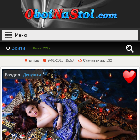
Меню
Войти
Обоев: 2217
amiga
9-01-2015, 15:58
Скачиваний:
132
Раздел:
Девушки