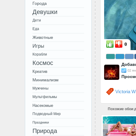
Города
Девушки
Дети
Еда
Животные
0
Игры
Корабли
Космос
Добав
02 ян
Креатив
Просм
Минимализм
Мужчины
Victoria W
Мультфильмы
Насекомые
Похожие обои д
Подводный Мир
Праздники
Природа