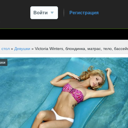
Войти
Регистрация
 стол
»
Девушки
» Victoria Winters, блондинка, матрас, тело, бассей
шки