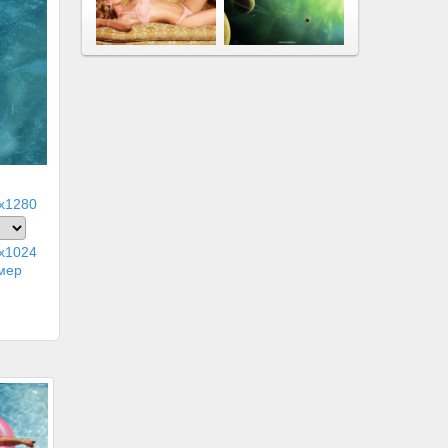
x1280
x1024
мер