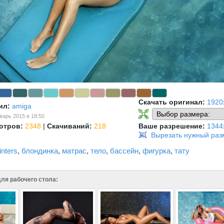
Скачать оригинал:
1920
ил:
amiga
варь 2015 в 18:50
отров:
2348
|
Скачиваний:
218
Ваше разрешение:
1344
Вырезать нужный раз
inters
,
блондинка
,
матрас
,
тело
,
бассейн
,
фигурка
,
тату
ля рабочего стола: