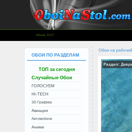
www.OboiNaStol.com - Обои на
Обоев: 2217
рабочий стол.
Обои на рабочий
ОБОИ ПО РАЗДЕЛАМ
Раздел:
Деву
ТОП за сегодня
Случайные Обои
ГОЛОСУЕМ
HI-TECH
3D-Графика
Авиация
Автомобили
Аниме