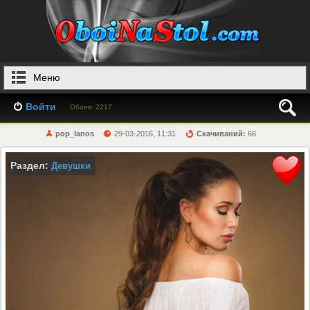
Меню
Войти
Обоев: 2217
pop_lanos
29-03-2016, 11:31
Скачиваний:
66
Раздел:
Девушки