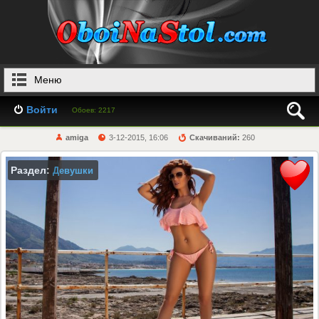
Меню
Войти
Обоев: 2217
amiga
3-12-2015, 16:06
Скачиваний:
260
Раздел:
Девушки