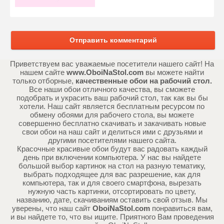
Отправить комментарий
Приветствуем вас уважаемые посетители нашего сайт! На
нашем сайте
www.OboiNaStol.com
вы можете найти
только отборные,
качественные обои на рабочий стол.
Все наши обои отличного качества, вы сможете
подобрать и украсить ваш рабочий стол, так как вы бы
хотели. Наш сайт является бесплатным ресурсом по
обмену обоями для рабочего стола, вы можете
совершенно бесплатно скачивать и закачивать новые
свои обои на наш сайт и делиться ими с друзьями и
другими посетителями нашего сайта.
Красочные красивые обои будут вас радовать каждый
день при включении компьютера. У нас вы найдете
большой выбор картинок на стол на разную тематику,
выбрать подходящее для вас разрешение, как для
компьютера, так и для своего смартфона, вырезать
нужную часть картинки, отсортировать по цвету,
названию, дате, скачиваниям оставить свой отзыв. Мы
уверены, что наш сайт
OboiNaStol.com
понравиться вам,
и вы найдете то, что вы ищите. Приятного Вам проведения