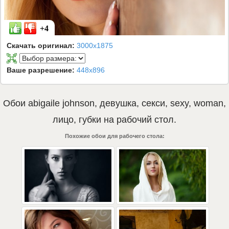
+4
Скачать оригинал:
3000x1875
Ваше разрешение:
448x896
Обои
abigaile johnson
,
девушка
,
секси
,
sexy
,
woman
,
лицо
,
губки
на рабочий стол.
Похожие обои для рабочего стола: